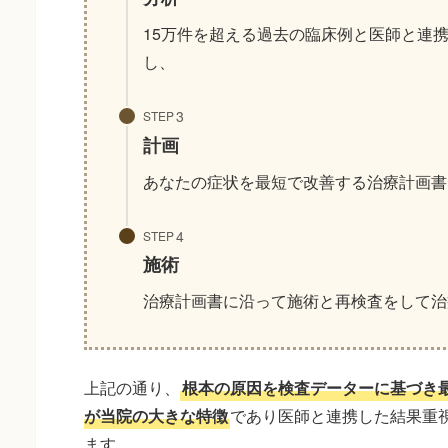
15万件を超える過去の臨床例と医師と連
し、
STEP
計画
あなたの症状を最短で改善する治療計画書
STEP
施術
治療計画書に沿って施術と再検査をして治
上記の通り、
根本の原因を検査データーに基づき
が当院の大きな特徴
であり医師と連携した結果重
ます。