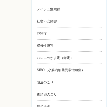
メイジュ症候群
社交不安障害
花粉症
双極性障害
バレエのかま足（鎌足）
SIBO（小腸内細菌異常増殖症）
頭皮のこり
後頭部のこり
疲労過多