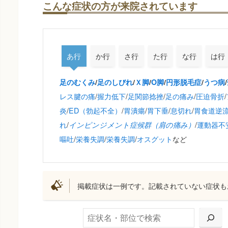
こんな症状の方が来院されています
あ行
か行
さ行
た行
な行
は行
足のむくみ
/
足のしびれ
/
Ｘ脚
/
O脚
/
円形脱毛症
/
うつ病
/
レス腱の痛
/
握力低下
/
足関節捻挫
/
足の痛み
/
圧迫骨折
/
炎
/
ED（勃起不全）
/
胃潰瘍
/
胃下垂
/
息切れ
/
胃食道逆
れ
/
/
運動器不
インピンジメント症候群（肩の痛み）
嘔吐
/
栄養失調
/
栄養失調
/
オスグット
など
掲載症状は一例です。記載されていない症状も
検索