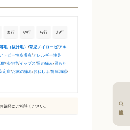
ま行
や行
ら行
わ行
アキ
薄毛（抜け毛）
/
育児ノイローゼ
/
アトピー性皮膚炎
/
アレルギー性鼻
流症
/
依存症
/
イップス
/
胃の痛み
/
胃もた
安定症
/
お尻の痛み
/
おねしょ
/
胃膨満感
/
お気軽にご相談ください。